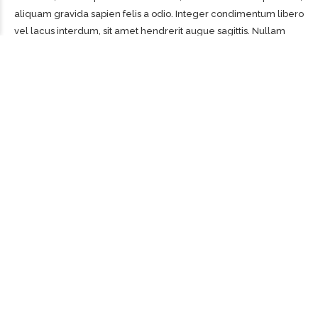
aliquam gravida sapien felis a odio. Integer condimentum libero
vel lacus interdum, sit amet hendrerit augue sagittis. Nullam
molestie eu neque pharetra porta. Sed commodo magna
metus. Nulla mattis diam ipsum, nec vestibulum felis laoreet a.
Services
SHIPPING
SHIPPING