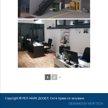
1
2
►
Copyright © РЕЛ-МАРК ДООЕЛ. Сите права се зачувани.
DESIGNED BY NEWTECH